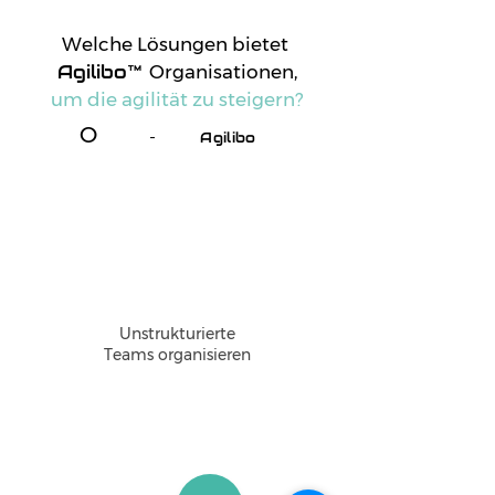
Welche Lösungen bietet
Agilibo™
Organisationen
,
um die agilität zu steigern?
O
-
Agilibo
Produktivität und Aufgaben
rganisationen stehen
vor einer Reihe von Herausforderungen,
wenn sie
Management verbessern wollen. Bewege den Cursor über die Felder, um zu sehen, welche Lösungen
für typische Szenarien bietet.
Unstrukturierte
Teams organisieren