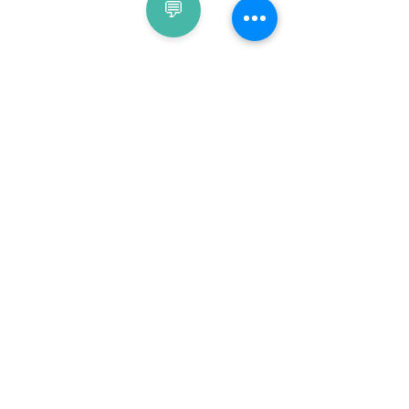
💬
Eine All-in-One-Lösung
nutzen
S
Herausforderungen der
Remote-Arbeit meist
Alle Funktionen sind für