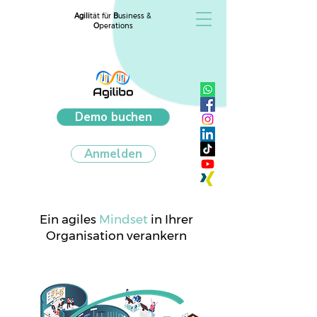
Agili
tät für
B
usiness &
O
perations
Demo buchen
Anmelden
Ein agiles
Mindset
in Ihrer
Organisation verankern