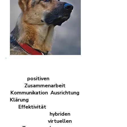
Die Unterstützung von
Agilibo für Teamarbeit hat
einen
positiven
Einfluss auf
Zusammenarbeit
,
Kommunikation
,
Ausrichtung
,
Klärung
von Hindernissen und
die
Effektivität
von Meetings,
insbesondere in
hybriden
und
vollständig
virtuellen