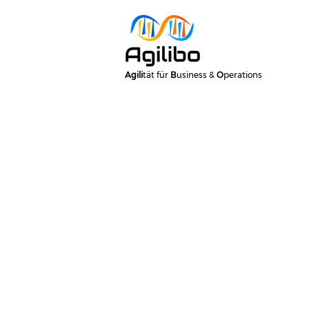
Agili
tät für
B
usiness &
O
perations