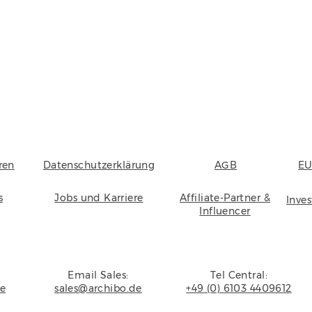
ren
Datenschutzerklärung
AGB
EU
s
Jobs und Karriere
Affiliate-Partner &
Inve
Influencer
Email Sales:
Tel Central:
de
sales@archibo.de
+49 (0) 6103 4409612