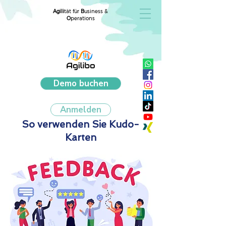
Agili
tät für
B
usiness &
O
perations
Demo buchen
Anmelden
So verwenden Sie Kudo-
Karten