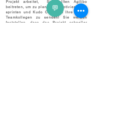
Projekt arbeitet, Sie sollten Agilibo
💬
beitreten, um zu planen, zu motivieren, zu
sprinten und Kudo Cards an Ihre agilen
Teamkollegen zu senden! Sie werden
feststellen, dass das Projekt schneller
fertig ist als erwartet!
Newsletter abonnieren
Datenschutzerklärung
AGB
EULA
Impressum
Upcoming Webinars